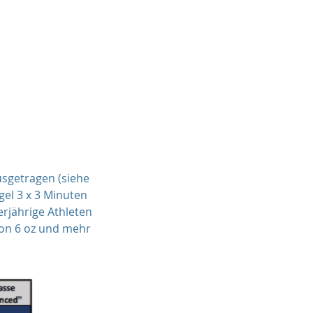
TH
WMO CHARITY
PARTNER
CONTACT
sgetragen (siehe
gel 3 x 3 Minuten
rjährige Athleten
von 6 oz und mehr